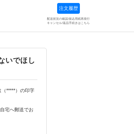
注文履歴
配送状況の確認/振込用紙再発行
キャンセル/返品手続きはこちら
ないでほし
****）の印字
の自宅へ郵送でお